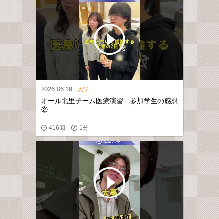
2026.06.19
大学
オール北里チーム医療演習 参加学生の感想
②
416回
1分