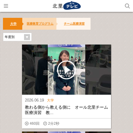
大学
医療教育プログラム
チーム医療演習
年度別
2026.06.19
大学
教わる側から教える側に オール北里チーム
医療演習 教...
460回
2分2秒