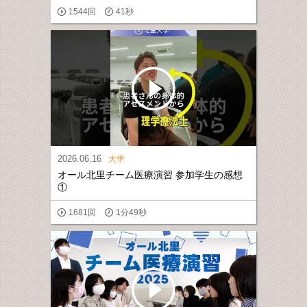
1544回
41秒
2026.06.16
大学
オール北里チーム医療演習 参加学生の感想
①
1681回
1分49秒